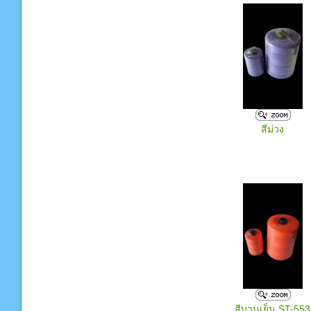
สีม่วง
สีบานเย็น ST-553