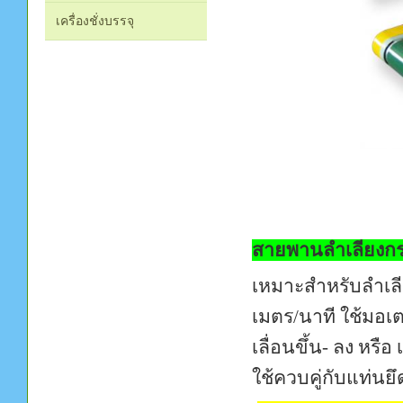
เครื่องชั่งบรรจุ
สายพานลำเลียง
เหมาะสำหรับลำเลี
เมตร/นาที ใช้มอเต
เลื่อนขึ้น- ลง หรือ
ใช้ควบคู่กับแท่นยึ