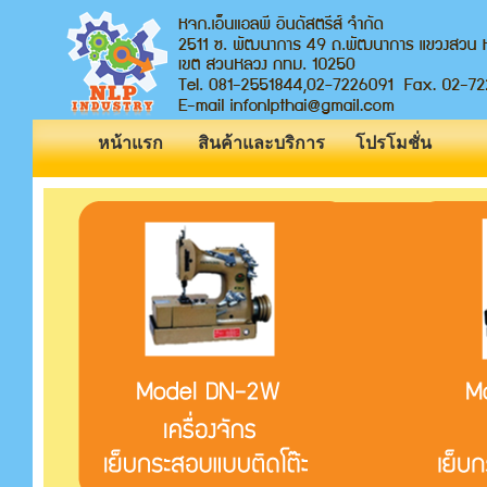
หน้าแรก
สินค้าและบริการ
โปรโมชั่น