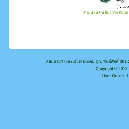
สายพานลำเลียงกระสอบแ
สอบถามรายละเอียดเพิ่มเติม คุณ พันธ์ศักดิ์ 0
Copyright © 2013
User Online: 1 